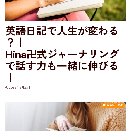
英語日記で人生が変わる
？｜
Hina卍式ジャーナリング
で話す力も一緒に伸びる
！
2025年5月23日
英会話上達法