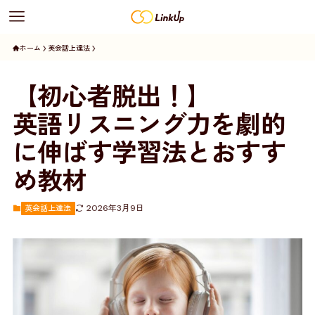
ホーム
英会話上達法
【初心者脱出！】
英語リスニング力を劇的
に伸ばす学習法とおすす
め教材
2026年3月9日
英会話上達法